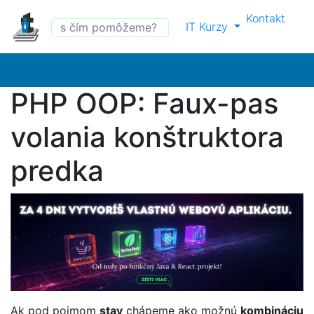
Kontakt
IT Kurzy
PHP OOP: Faux-pas
volania konštruktora
predka
Ak pod pojmom
stav
chápeme ako možnú
kombináciu