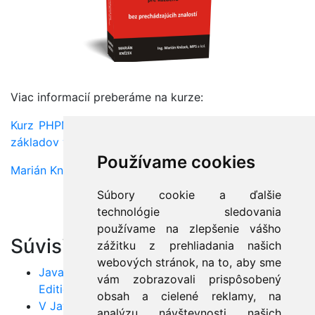
Viac informacií preberáme na kurze:
Kurz PHPMYSQLAJAX - Tvorba webových stránok od
základov v PHP a MySQL
Používame cookies
Marián Knězek
Súbory cookie a ďalšie
technológie sledovania
používame na zlepšenie vášho
Súvisiace články:
zážitku z prehliadania našich
webových stránok, na to, aby sme
Java Standard Edition verzus Java Enterprise
vám zobrazovali prispôsobený
Edition
obsah a cielené reklamy, na
V Jave je rýchlejšia správa pamäte ako v C++!
analýzu návštevnosti našich