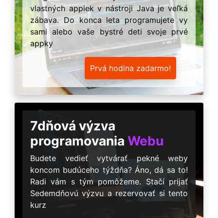
vlastných appiek v nástroji Java je veľká
zábava. Do konca leta programujete vy
sami alebo vaše bystré deti svoje prvé
appky
Prvá hodina zadarmo!
7dňová výzva
programovania
Webu
Budete vedieť vytvárať pekné weby
koncom budúceho týždňa? Áno, dá sa to!
Radi vám s tým pomôžeme. Stačí prijať
Sedemdňovú výzvu a rezervovať si tento
kurz