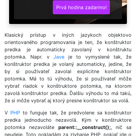
Prvá hodina zadarmo!
Klasický prístup v iných jazykoch objektovo
orientovaného programovania je ten, že konštruktor
predka je automaticky zavolaný v konštruktu
potomka. Napr. v
Jave
je to vymyslené tak, že
konštruktor predka je volaný automaticky, jedine, že
by si používateľ zavolal explicitne konštruktor
potomka. Má to tú výhodu, že si používateľ môže
vybrať riadok v konštruktore potomka, na ktorom
zavolá konštruktor predka. Ďalšiu výhodu to má takú,
že si môže vybrať aj ktorý presne konštruktor sa volá.
V
PHP
to funguje tak, že predvolene sa konštruktor
predka jednoducho nezavolá. Kým v konštruktore
potomka nezavoláte
parent::__construct();
, nič sa
neudeje. Toto pokladám za zlyhanie PHP, pokiaľ ide o