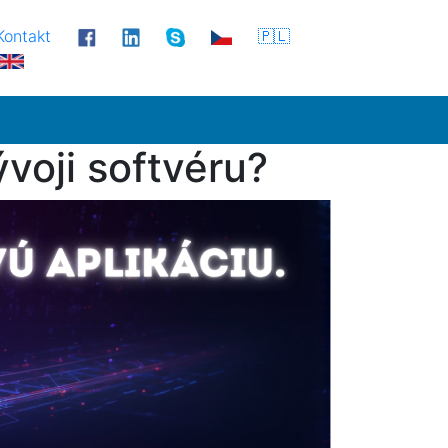
Kontakt
🇵🇱
voji softvéru?