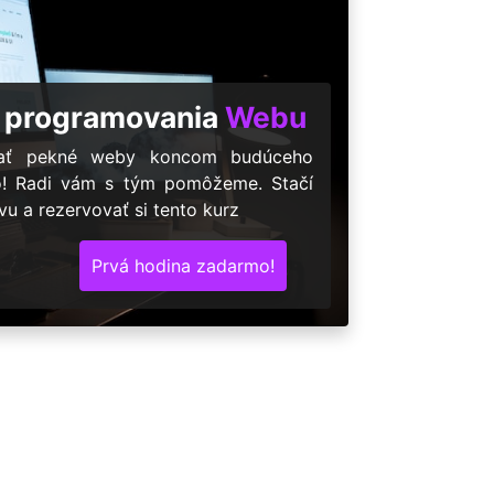
 programovania
Webu
árať pekné weby koncom budúceho
o! Radi vám s tým pomôžeme. Stačí
u a rezervovať si tento kurz
Prvá hodina zadarmo!