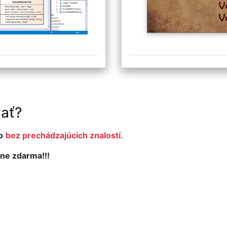
ať?
o
bez prechádzajúcich znalostí.
ne zdarma!!!