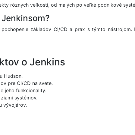
ojekty rôznych veľkostí, od malých po veľké podnikové syst
s Jenkinsom?
ňa pochopenie základov CI/CD a prax s týmto nástrojom
ktov o Jenkins
tu Hudson.
jov pre CI/CD na svete.
e jeho funkcionality.
rziami systémov.
u vývojárov.