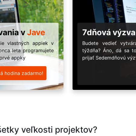
vania v
Jave
7dňová výzva
ie vlastných appiek v
Budete vedieť vytv
onca leta programujete
týždňa? Áno, dá sa t
 prvé appky
prijať Sedemdňovú výzv
vá hodina zadarmo!
etky veľkosti projektov?