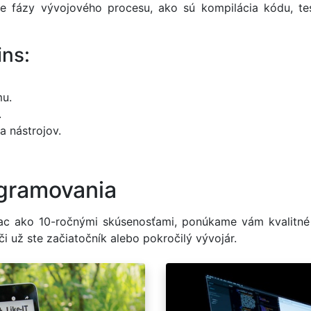
e fázy vývojového procesu, ako sú kompilácia kódu, tes
ns:
mu.
.
a nástrojov.
ogramovania
 viac ako 10-ročnými skúsenosťami, ponúkame vám kvalit
i už ste začiatočník alebo pokročilý vývojár.