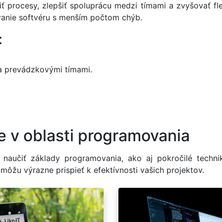
procesy, zlepšiť spoluprácu medzi tímami a zvyšovať flex
vanie softvéru s menším počtom chýb.
:
a prevádzkovými tímami.
e v oblasti programovania
 naučiť základy programovania, ako aj pokročilé techn
ôžu výrazne prispieť k efektívnosti vašich projektov.