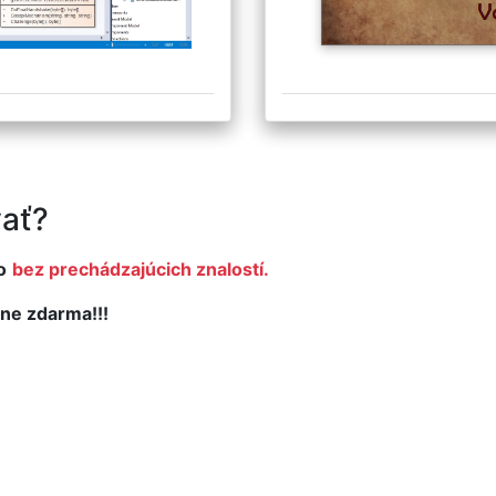
ať?
o
bez prechádzajúcich znalostí.
ne zdarma!!!