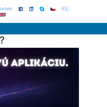
Kontakt
🇵🇱
?