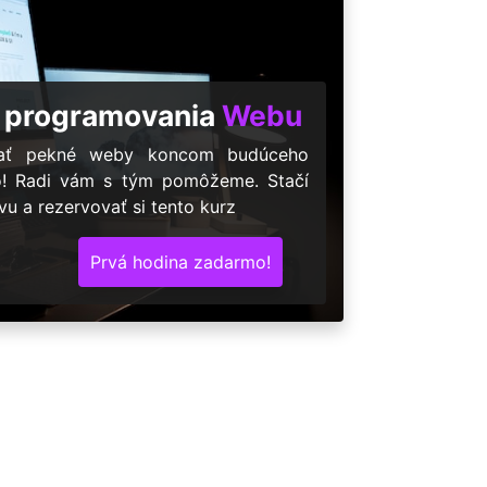
 programovania
Webu
árať pekné weby koncom budúceho
o! Radi vám s tým pomôžeme. Stačí
u a rezervovať si tento kurz
Prvá hodina zadarmo!