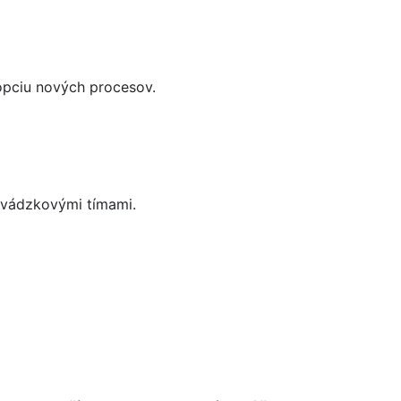
dopciu nových procesov.
evádzkovými tímami.