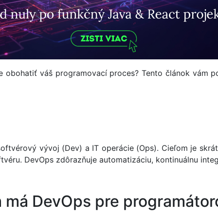
 obohatiť váš programovací proces? Tento článok vám posk
oftvérový vývoj (Dev) a IT operácie (Ops). Cieľom je skr
tvéru. DevOps zdôrazňuje automatizáciu, kontinuálnu integr
m má DevOps pre programátor