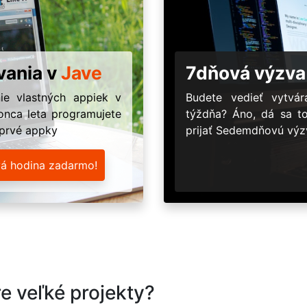
vania v
Jave
7dňová výzva
ie vlastných appiek v
Budete vedieť vytv
onca leta programujete
týždňa? Áno, dá sa t
 prvé appky
prijať Sedemdňovú výzv
vá hodina zadarmo!
e veľké projekty?