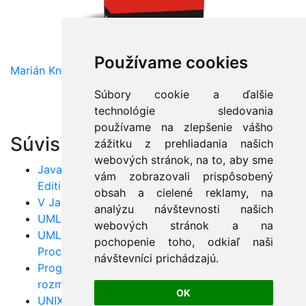
Používame cookies
Marián Knězek
Súbory cookie a ďalšie
technológie sledovania
používame na zlepšenie vášho
Súvisiace články:
zážitku z prehliadania našich
webových stránok, na to, aby sme
Java Standard Edition verzus Java Enterprise
vám zobrazovali prispôsobený
Edition
obsah a cielené reklamy, na
V Jave je rýchlejšia správa pamäte ako v C++!
analýzu návštevnosti našich
UML: Pozor na model prípadov použitia!
webových stránok a na
UML: Vývoj softvéru pomocou metodiky Unified
pochopenie toho, odkiaľ naši
Process? Super nápad!
návštevníci prichádzajú.
Programovanie v jazyku PERL je plné
rozmanitostí!
OK
UNIX SHELL: Pár tipov, ako môžete zvýšiť výkon